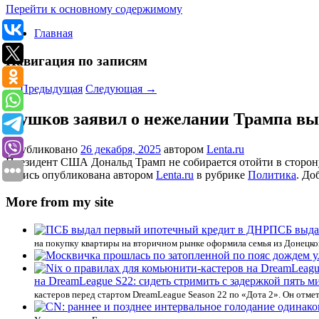
Перейти к основному содержимому
Главная
Навигация по записям
←
Предыдущая
Следующая
→
Пушков заявил о нежелании Трампа вы
Опубликовано
26 декабря, 2025
автором
Lenta.ru
Президент США Дональд Трамп не собирается отойти в сторону
Запись опубликована автором
Lenta.ru
в рубрике
Политика
. До
More from my site
ПСБ выда
на покупку квартиры на вторичном рынке оформила семья из Донецко
на DreamLeague S22: сидеть стримить с задержкой пять 
кастеров перед стартом DreamLeague Season 22 по «Дота 2». Он отме