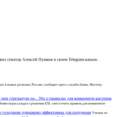
вил сенатор Алексей Пушков в своем Telegram-канале.
т в новых регионах России, сообщает пресс-служба банка. Ипотеку
Nix о правилах для комьюнити-кастеров
Левин порассуждал о решении ESL ужесточить правила для комьюнити-
ое голодание одинаково эффективны для похудения
Ученые из