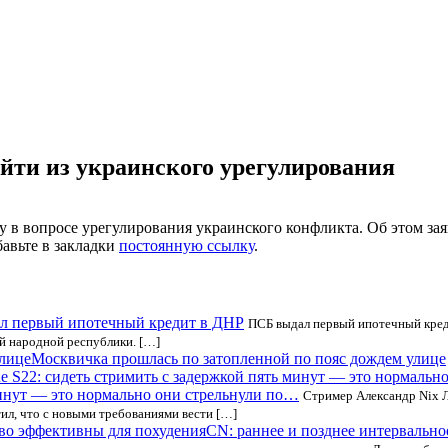
йти из украинского урегулирования
 в вопросе урегулирования украинского конфликта. Об этом зая
бавьте в закладки
постоянную ссылку
.
л первый ипотечный кредит в ДНР
ПСБ выдал первый ипотечный креди
й народной республики. […]
Москвичка прошлась по затопленной по пояс дождем улице
минут — это нормально они стрельнули по…
Стример Александр Nix 
тил, что с новыми требованиями вести […]
CN: раннее и позднее интервальн