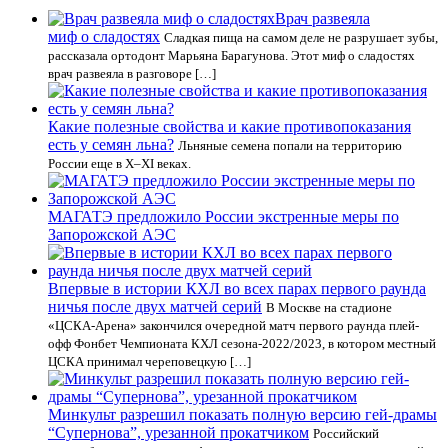
Врач развеяла
миф о сладостях
Сладкая пища на самом деле не разрушает зубы,
рассказала ортодонт Марьяна Барагунова. Этот миф о сладостях
врач развеяла в разговоре […]
Какие полезные свойства и какие противопоказания
есть у семян льна?
Льняные семена попали на территорию
России еще в X–XI веках.
МАГАТЭ предложило России экстренные меры по
Запорожской АЭС
Впервые в истории КХЛ во всех парах первого раунда
ничья после двух матчей серий
В Москве на стадионе
«ЦСКА-Арена» закончился очередной матч первого раунда плей-
офф Фонбет Чемпионата КХЛ сезона-2022/2023, в котором местный
ЦСКА принимал череповецкую […]
Минкульт разрешил показать полную версию гей-драмы
“Супернова”, урезанной прокатчиком
Российский