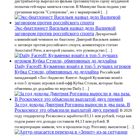
дистрибьютор вырезал из фильма трехминутную сцену неудачной
попытки гей-пары заняться сексом. В Минкульт была подана уже
урезанная версия "Суперновы", но с маркировкой […]
Экс-биатлонист Васильев назвал дело Валиевой
заговором против российского спорта
Двукратный
олимпийский чемпион по биатлону Дмитрий Васильев заявил
о заговоре против российского спорта, комментируя статью
Associated Press, в которой указано, что руководство […]
Daily Faceoff: Кузьменко вошёл в топ-5 лучших игроков
Кубка Стэнли, обменянных до дедлайна
Российский
нападающий «Лос-Анджелес Кингз» Андрей Кузьменко вошёл
в топ-5 лучших игроков плей-офф Кубка Стэнли, которые были
обменяны до дедлайна по версии Daily […]
За год доходы Дмитрия Рогозина выросли в два раза. В
Роскосмосе это объяснили выплатой двух премий
В 2020
году гендиректор Роскосмоса заработал 83,11 млн рублей, тогда как
годом ранее его доходы составили 44,13 млн рублей. В
госкорпорации заявили, что в прошлом году Рогозину выплатили […]