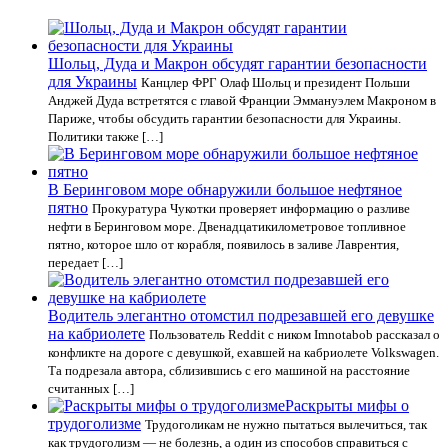
Шольц, Дуда и Макрон обсудят гарантии безопасности
для Украины
Канцлер ФРГ Олаф Шольц и президент Польши
Анджей Дуда встретятся с главой Франции Эммануэлем Макроном в
Париже, чтобы обсудить гарантии безопасности для Украины.
Политики также […]
В Беринговом море обнаружили большое нефтяное
пятно
Прокуратура Чукотки проверяет информацию о разливе
нефти в Беринговом море. Двенадцатикилометровое топливное
пятно, которое шло от корабля, появилось в заливе Лаврентия,
передает […]
Водитель элегантно отомстил подрезавшей его девушке
на кабриолете
Пользователь Reddit с ником Imnotabob рассказал о
конфликте на дороге с девушкой, ехавшей на кабриолете Volkswagen.
Та подрезала автора, сблизившись с его машиной на расстояние
считанных […]
Раскрыты мифы о
трудоголизме
Трудоголикам не нужно пытаться вылечиться, так
как трудоголизм — не болезнь, а один из способов справиться с