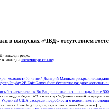
ки в выпусках «ЧБД» отсутствием гост
Д» выходят редко.
е в закладки
постоянную ссылку
.
56-летний Дмитрий Маликов раскрыл неожиданн
В Epic Games Store бесплатно раздают кооператив
Во Владивостоке из-за непогоды более 500
м в пятницу, сообщили ТАСС в пресс-службе Дальневосточной распределитель
В США раскрыли подробности о новом пакете помощи
т агентство Bloomberg. Средства, выделенные в рамках Инициативы […]