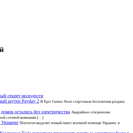
ей
ый секрет молодости
ный шутер Payday 2
В Epic Games Store стартовала бесплатная раздача
 домов остались без электричества
Аварийное отключение
ной сетевой компании […]
 Украине
Пентагон выделит новый пакет военной помощи Украине, в