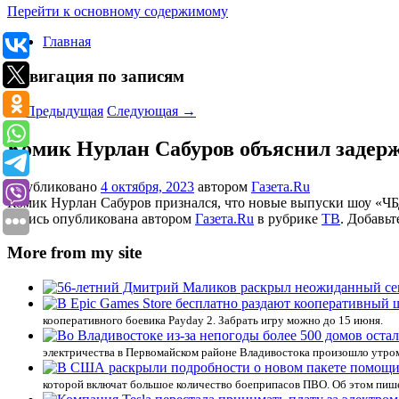
Перейти к основному содержимому
Главная
Навигация по записям
←
Предыдущая
Следующая
→
Комик Нурлан Сабуров объяснил задерж
Опубликовано
4 октября, 2023
автором
Газета.Ru
Комик Нурлан Сабуров признался, что новые выпуски шоу «ЧБ
Запись опубликована автором
Газета.Ru
в рубрике
ТВ
. Добавьт
More from my site
кооперативного боевика Payday 2. Забрать игру можно до 15 июня.
электричества в Первомайском районе Владивостока произошло утро
которой включат большое количество боеприпасов ПВО. Об этом пише