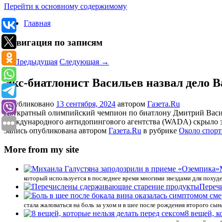
Перейти к основному содержимому
Главная
Навигация по записям
←
Предыдущая
Следующая
→
Экс-биатлонист Васильев назвал дело В
Опубликовано
13 сентября, 2024
автором
Газета.Ru
Двукратный олимпийский чемпион по биатлону Дмитрий Васильев
Международного антидопингового агентства (WADA) скрыло 
Запись опубликована автором
Газета.Ru
в рубрике
Около спорт
More from my site
который используется в последнее время многими звездами для похуд
Переч
стала жаловаться на боль за ухом и в шее после рождения второго сын
8 вещей, к