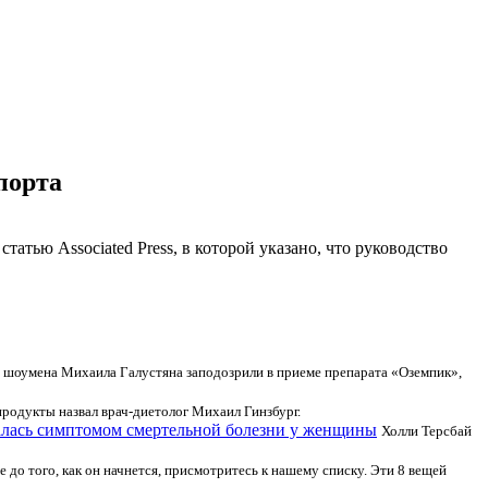
порта
тью Associated Press, в которой указано, что руководство
 шоумена Михаила Галустяна заподозрили в приеме препарата «Оземпик»,
одукты назвал врач-диетолог Михаил Гинзбург.
залась симптомом смертельной болезни у женщины
Холли Терсбай
е до того, как он начнется, присмотритесь к нашему списку. Эти 8 вещей