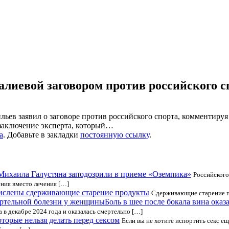
алиевой заговором против российского с
 заявил о заговоре против российского спорта, комментируя ста
заключение эксперта, который…
а
. Добавьте в закладки
постоянную ссылку
.
Михаила Галустяна заподозрили в приеме «Оземпика»
Российского
ения вместо лечения […]
ислены сдерживающие старение продукты
Сдерживающие старение пр
Боль в шее после бокала вина ока
а в декабре 2024 года и оказалась смертельно […]
оторые нельзя делать перед сексом
Если вы не хотите испортить секс ещ